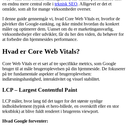
en endnu mere central rolle i
teknisk
SEO
. Alligevel er det et
område, som alt for mange virksomheder overser.
I denne guide gennemgår vi, hvad Core Web Vitals er, hvorfor de
påvirker din Google-ranking, og ikke mindst hvordan du konkret
måler og optimerer dem. Uanset om du er marketingansvarlig,
virksomhedsejer eller udvikler, får du her den viden, du behøver for
at forbedre din hjemmesides performance.
Hvad er Core Web Vitals?
Core Web Vitals er et sæt af tre specifikke metrics, som Google
bruger til at måle brugeroplevelsen på din hjemmeside. De fokuserer
på tre fundamentale aspekter af brugeroplevelsen:
indlæsningshastighed, interaktivitet og visuel stabilitet.
LCP – Largest Contentful Paint
LCP måler, hvor lang tid det tager for det største synlige
indholdselement (typisk et hero-billede, en overskrift eller en stor
tekstblok) at blive fuldt renderet i brugerens viewport.
Hvad Google forventer: