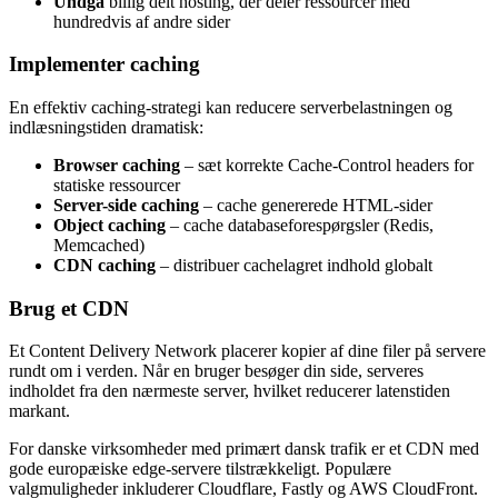
Undgå
billig delt hosting, der deler ressourcer med
hundredvis af andre sider
Implementer caching
En effektiv caching-strategi kan reducere serverbelastningen og
indlæsningstiden dramatisk:
Browser caching
– sæt korrekte Cache-Control headers for
statiske ressourcer
Server-side caching
– cache genererede HTML-sider
Object caching
– cache databaseforespørgsler (Redis,
Memcached)
CDN caching
– distribuer cachelagret indhold globalt
Brug et CDN
Et Content Delivery Network placerer kopier af dine filer på servere
rundt om i verden. Når en bruger besøger din side, serveres
indholdet fra den nærmeste server, hvilket reducerer latenstiden
markant.
For danske virksomheder med primært dansk trafik er et CDN med
gode europæiske edge-servere tilstrækkeligt. Populære
valgmuligheder inkluderer Cloudflare, Fastly og AWS CloudFront.