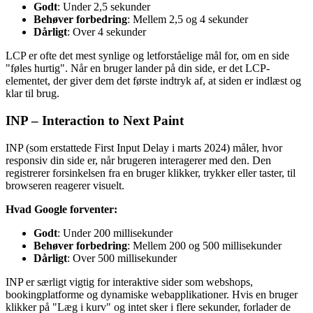
Godt
: Under 2,5 sekunder
Behøver forbedring
: Mellem 2,5 og 4 sekunder
Dårligt
: Over 4 sekunder
LCP er ofte det mest synlige og letforståelige mål for, om en side
"føles hurtig". Når en bruger lander på din side, er det LCP-
elementet, der giver dem det første indtryk af, at siden er indlæst og
klar til brug.
INP – Interaction to Next Paint
INP (som erstattede First Input Delay i marts 2024) måler, hvor
responsiv din side er, når brugeren interagerer med den. Den
registrerer forsinkelsen fra en bruger klikker, trykker eller taster, til
browseren reagerer visuelt.
Hvad Google forventer:
Godt
: Under 200 millisekunder
Behøver forbedring
: Mellem 200 og 500 millisekunder
Dårligt
: Over 500 millisekunder
INP er særligt vigtig for interaktive sider som webshops,
bookingplatforme og dynamiske webapplikationer. Hvis en bruger
klikker på "Læg i kurv" og intet sker i flere sekunder, forlader de