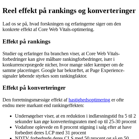
Reel effekt på rankings og konverteringer
Lad os se på, hvad forskningen og erfaringerne siger om den
konkrete effekt af Core Web Vitals-optimering.
Effekt på rankings
Studier og erfaringer fra branchen viser, at Core Web Vitals-
forbedringer kan give målbare rankingforbedringer, især i
konkurrenceprægede nicher, hvor mange sider kæmper om de
samme placeringer. Google har bekræftet, at Page Experience-
signaler løbende styrkes som rankingfaktor.
Effekt på konverteringer
Den forretningsmæssige effekt af
hastighedsoptimering
er ofte
endnu mere markant end rankingeffekten:
Undersøgelser viser, at en reduktion i indlæsningstid fra 5 til 2
sekunder kan øge konverteringsraten med op til 25-30 procent
Vodafone oplevede en 8 procent stigning i salg efter at have
forbedret deres LCP med 31 procent
NDTV forbedrede deres CLS med 50 procent og så en 50