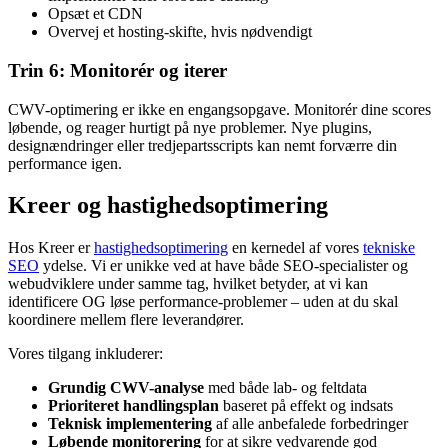
Opsæt et CDN
Overvej et hosting-skifte, hvis nødvendigt
Trin 6: Monitorér og iterer
CWV-optimering er ikke en engangsopgave. Monitorér dine scores
løbende, og reager hurtigt på nye problemer. Nye plugins,
designændringer eller tredjepartsscripts kan nemt forværre din
performance igen.
Kreer og hastighedsoptimering
Hos Kreer er
hastighedsoptimering
en kernedel af vores
tekniske
SEO
ydelse. Vi er unikke ved at have både SEO-specialister og
webudviklere under samme tag, hvilket betyder, at vi kan
identificere OG løse performance-problemer – uden at du skal
koordinere mellem flere leverandører.
Vores tilgang inkluderer:
Grundig CWV-analyse
med både lab- og feltdata
Prioriteret handlingsplan
baseret på effekt og indsats
Teknisk implementering
af alle anbefalede forbedringer
Løbende monitorering
for at sikre vedvarende god