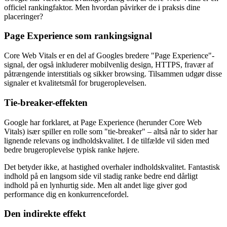
officiel rankingfaktor. Men hvordan påvirker de i praksis dine
placeringer?
Page Experience som rankingsignal
Core Web Vitals er en del af Googles bredere "Page Experience"-
signal, der også inkluderer mobilvenlig design, HTTPS, fravær af
påtrængende interstitials og sikker browsing. Tilsammen udgør disse
signaler et kvalitetsmål for brugeroplevelsen.
Tie-breaker-effekten
Google har forklaret, at Page Experience (herunder Core Web
Vitals) især spiller en rolle som "tie-breaker" – altså når to sider har
lignende relevans og indholdskvalitet. I de tilfælde vil siden med
bedre brugeroplevelse typisk ranke højere.
Det betyder ikke, at hastighed overhaler indholdskvalitet. Fantastisk
indhold på en langsom side vil stadig ranke bedre end dårligt
indhold på en lynhurtig side. Men alt andet lige giver god
performance dig en konkurrencefordel.
Den indirekte effekt