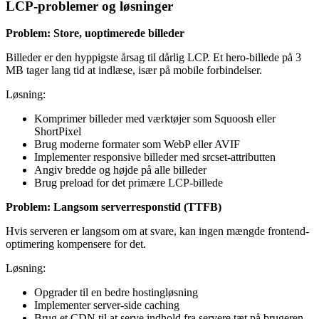
LCP-problemer og løsninger
Problem: Store, uoptimerede billeder
Billeder er den hyppigste årsag til dårlig LCP. Et hero-billede på 3
MB tager lang tid at indlæse, især på mobile forbindelser.
Løsning:
Komprimer billeder med værktøjer som Squoosh eller
ShortPixel
Brug moderne formater som WebP eller AVIF
Implementer responsive billeder med srcset-attributten
Angiv bredde og højde på alle billeder
Brug preload for det primære LCP-billede
Problem: Langsom serverresponstid (TTFB)
Hvis serveren er langsom om at svare, kan ingen mængde frontend-
optimering kompensere for det.
Løsning:
Opgrader til en bedre hostingløsning
Implementer server-side caching
Brug et CDN til at serve indhold fra servere tæt på brugeren