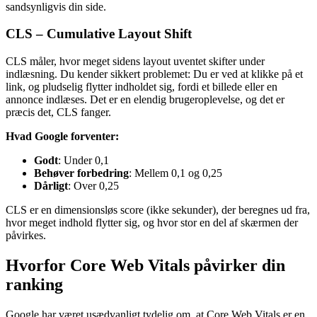
sandsynligvis din side.
CLS – Cumulative Layout Shift
CLS måler, hvor meget sidens layout uventet skifter under
indlæsning. Du kender sikkert problemet: Du er ved at klikke på et
link, og pludselig flytter indholdet sig, fordi et billede eller en
annonce indlæses. Det er en elendig brugeroplevelse, og det er
præcis det, CLS fanger.
Hvad Google forventer:
Godt
: Under 0,1
Behøver forbedring
: Mellem 0,1 og 0,25
Dårligt
: Over 0,25
CLS er en dimensionsløs score (ikke sekunder), der beregnes ud fra,
hvor meget indhold flytter sig, og hvor stor en del af skærmen der
påvirkes.
Hvorfor Core Web Vitals påvirker din
ranking
Google har været usædvanligt tydelig om, at Core Web Vitals er en