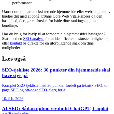
performance
Uanset om du har en eksisterende hjemmeside eller webshop, kan vi
hjælpe dig med at opnå grønne Core Web Vitals-scores og den
hastighed, der gør en forskel for både dine rankings og din
bundlinje.
Har du brug for hjælp til at forbedre din hjemmesides hastighed?
Start med en
SEO-analyse
for at identificere de største muligheder,
eller
kontakt os
direkte for en uforpligtende snak om dine
muligheder.
Læs også
SEO-tjekliste 2026: 30 punkter din hjemmeside skal
have styr på
Komplet SEO-tjekliste med 30 punkter fordelt på teknisk SEO, on-
page SEO og off-page SEO. Sørg for a
10. feb. 2026
AI SEO: Sådan optimerer du til ChatGPT, Copilot