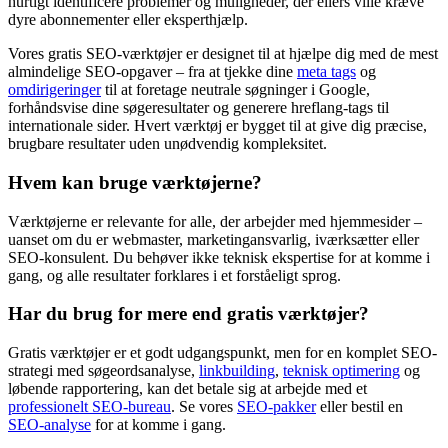
hurtigt identificere problemer og muligheder, der ellers ville kræve
dyre abonnementer eller eksperthjælp.
Vores gratis SEO-værktøjer er designet til at hjælpe dig med de mest
almindelige SEO-opgaver – fra at tjekke dine
meta tags
og
omdirigeringer
til at foretage neutrale søgninger i Google,
forhåndsvise dine søgeresultater og generere hreflang-tags til
internationale sider. Hvert værktøj er bygget til at give dig præcise,
brugbare resultater uden unødvendig kompleksitet.
Hvem kan bruge værktøjerne?
Værktøjerne er relevante for alle, der arbejder med hjemmesider –
uanset om du er webmaster, marketingansvarlig, iværksætter eller
SEO-konsulent. Du behøver ikke teknisk ekspertise for at komme i
gang, og alle resultater forklares i et forståeligt sprog.
Har du brug for mere end gratis værktøjer?
Gratis værktøjer er et godt udgangspunkt, men for en komplet SEO-
strategi med søgeordsanalyse,
linkbuilding
,
teknisk optimering
og
løbende rapportering, kan det betale sig at arbejde med et
professionelt SEO-bureau
. Se vores
SEO-pakker
eller bestil en
SEO-analyse
for at komme i gang.