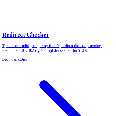
Redirect Checker
Tjek dine omdirigeringer og find fejl i din redirect-opsætning.
Identificér 301, 302 og 404 fejl der skader din SEO.
Brug værktøjet