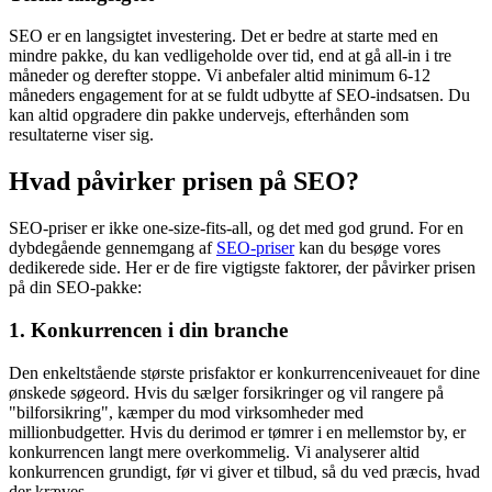
SEO er en langsigtet investering. Det er bedre at starte med en
mindre pakke, du kan vedligeholde over tid, end at gå all-in i tre
måneder og derefter stoppe. Vi anbefaler altid minimum 6-12
måneders engagement for at se fuldt udbytte af SEO-indsatsen. Du
kan altid opgradere din pakke undervejs, efterhånden som
resultaterne viser sig.
Hvad påvirker prisen på SEO?
SEO-priser er ikke one-size-fits-all, og det med god grund. For en
dybdegående gennemgang af
SEO-priser
kan du besøge vores
dedikerede side. Her er de fire vigtigste faktorer, der påvirker prisen
på din SEO-pakke:
1. Konkurrencen i din branche
Den enkeltstående største prisfaktor er konkurrenceniveauet for dine
ønskede søgeord. Hvis du sælger forsikringer og vil rangere på
"bilforsikring", kæmper du mod virksomheder med
millionbudgetter. Hvis du derimod er tømrer i en mellemstor by, er
konkurrencen langt mere overkommelig. Vi analyserer altid
konkurrencen grundigt, før vi giver et tilbud, så du ved præcis, hvad
der kræves.