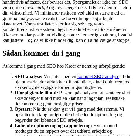
hundredvis af cases, der beviser det. Spørgsmålet er ikke
om
SEO
virker, men
hvor hurtigt
og
hvor meget
det vil flytte nålen for netop
din virksomhed. Vi minimerer risikoen ved altid at starte med en
grundig analyse, sætte realistiske forventninger og arbejde
datadrevet. Vores resultater taler for sig selv, og vores
kundetilfredshed er ekstremt høj. Hvis du efter de første måneder
ikke ser en klar positiv udvikling, tager vi en ærlig snak om, hvad vi
kan justere – og da vi ikke binder dig, kan du altid vælge at stoppe.
Sådan kommer du i gang
At komme i gang med SEO hos Kreer er nemt og uforpligtende:
SEO-analyse:
Vi starter med en
komplet SEO-analyse
af din
hjemmeside, der afdækker dit potentiale, dine konkurrenters
styrker og de vigtigste forbedringsmuligheder.
Uforpligtende tilbud:
Baseret på analysen præsenterer vi et
skræddersyet tilbud med en klar handlingsplan, realistiske
tidsrammer og gennemsigtige priser.
Opstart:
Når du er klar, går vi i gang med det samme. Vi
opsætter tracking, udfører den indledende optimering og
begynder det løbende SEO-arbejde.
Løbende optimering og rapportering:
Hver måned
modtager du en rapport over det udførte arbejde og