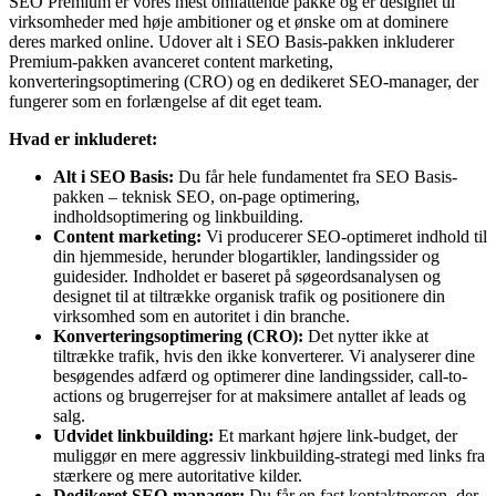
SEO Premium er vores mest omfattende pakke og er designet til
virksomheder med høje ambitioner og et ønske om at dominere
deres marked online. Udover alt i SEO Basis-pakken inkluderer
Premium-pakken avanceret content marketing,
konverteringsoptimering (CRO) og en dedikeret SEO-manager, der
fungerer som en forlængelse af dit eget team.
Hvad er inkluderet:
Alt i SEO Basis:
Du får hele fundamentet fra SEO Basis-
pakken – teknisk SEO, on-page optimering,
indholdsoptimering og linkbuilding.
Content marketing:
Vi producerer SEO-optimeret indhold til
din hjemmeside, herunder blogartikler, landingssider og
guidesider. Indholdet er baseret på søgeordsanalysen og
designet til at tiltrække organisk trafik og positionere din
virksomhed som en autoritet i din branche.
Konverteringsoptimering (CRO):
Det nytter ikke at
tiltrække trafik, hvis den ikke konverterer. Vi analyserer dine
besøgendes adfærd og optimerer dine landingssider, call-to-
actions og brugerrejser for at maksimere antallet af leads og
salg.
Udvidet linkbuilding:
Et markant højere link-budget, der
muliggør en mere aggressiv linkbuilding-strategi med links fra
stærkere og mere autoritative kilder.
Dedikeret SEO-manager:
Du får en fast kontaktperson, der