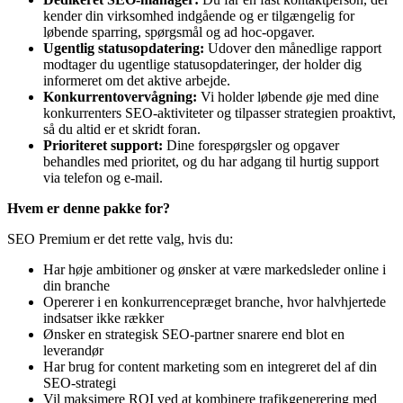
kender din virksomhed indgående og er tilgængelig for
løbende sparring, spørgsmål og ad hoc-opgaver.
Ugentlig statusopdatering:
Udover den månedlige rapport
modtager du ugentlige statusopdateringer, der holder dig
informeret om det aktive arbejde.
Konkurrentovervågning:
Vi holder løbende øje med dine
konkurrenters SEO-aktiviteter og tilpasser strategien proaktivt,
så du altid er et skridt foran.
Prioriteret support:
Dine forespørgsler og opgaver
behandles med prioritet, og du har adgang til hurtig support
via telefon og e-mail.
Hvem er denne pakke for?
SEO Premium er det rette valg, hvis du:
Har høje ambitioner og ønsker at være markedsleder online i
din branche
Opererer i en konkurrencepræget branche, hvor halvhjertede
indsatser ikke rækker
Ønsker en strategisk SEO-partner snarere end blot en
leverandør
Har brug for content marketing som en integreret del af din
SEO-strategi
Vil maksimere ROI ved at kombinere trafikgenerering med