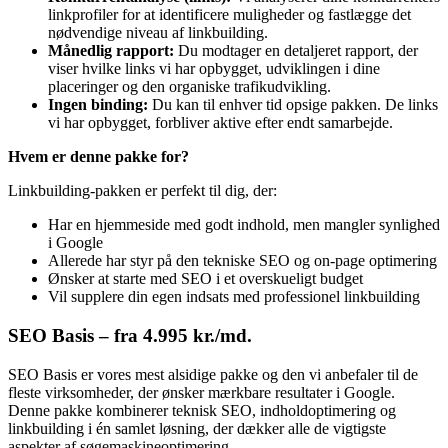
linkprofiler for at identificere muligheder og fastlægge det
nødvendige niveau af linkbuilding.
Månedlig rapport:
Du modtager en detaljeret rapport, der
viser hvilke links vi har opbygget, udviklingen i dine
placeringer og den organiske trafikudvikling.
Ingen binding:
Du kan til enhver tid opsige pakken. De links
vi har opbygget, forbliver aktive efter endt samarbejde.
Hvem er denne pakke for?
Linkbuilding-pakken er perfekt til dig, der:
Har en hjemmeside med godt indhold, men mangler synlighed
i Google
Allerede har styr på den tekniske SEO og on-page optimering
Ønsker at starte med SEO i et overskueligt budget
Vil supplere din egen indsats med professionel linkbuilding
SEO Basis – fra 4.995 kr./md.
SEO Basis er vores mest alsidige pakke og den vi anbefaler til de
fleste virksomheder, der ønsker mærkbare resultater i Google.
Denne pakke kombinerer teknisk SEO, indholdoptimering og
linkbuilding i én samlet løsning, der dækker alle de vigtigste
aspekter af søgemaskineoptimering.