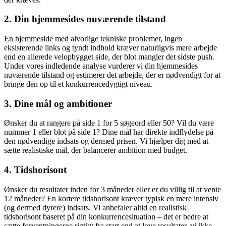
2. Din hjemmesides nuværende tilstand
En hjemmeside med alvorlige tekniske problemer, ingen
eksisterende links og tyndt indhold kræver naturligvis mere arbejde
end en allerede velopbygget side, der blot mangler det sidste push.
Under vores indledende analyse vurderer vi din hjemmesides
nuværende tilstand og estimerer det arbejde, der er nødvendigt for at
bringe den op til et konkurrencedygtigt niveau.
3. Dine mål og ambitioner
Ønsker du at rangere på side 1 for 5 søgeord eller 50? Vil du være
nummer 1 eller blot på side 1? Dine mål har direkte indflydelse på
den nødvendige indsats og dermed prisen. Vi hjælper dig med at
sætte realistiske mål, der balancerer ambition med budget.
4. Tidshorisont
Ønsker du resultater inden for 3 måneder eller er du villig til at vente
12 måneder? En kortere tidshorisont kræver typisk en mere intensiv
(og dermed dyrere) indsats. Vi anbefaler altid en realistisk
tidshorisont baseret på din konkurrencesituation – det er bedre at
sætte forventningerne rigtigt fra start end at love resultater, vi ikke