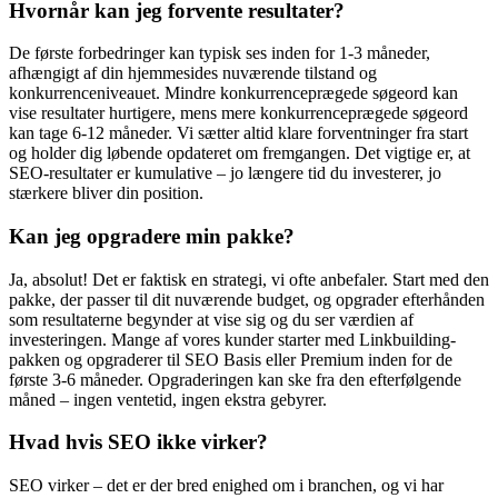
Hvornår kan jeg forvente resultater?
De første forbedringer kan typisk ses inden for 1-3 måneder,
afhængigt af din hjemmesides nuværende tilstand og
konkurrenceniveauet. Mindre konkurrenceprægede søgeord kan
vise resultater hurtigere, mens mere konkurrenceprægede søgeord
kan tage 6-12 måneder. Vi sætter altid klare forventninger fra start
og holder dig løbende opdateret om fremgangen. Det vigtige er, at
SEO-resultater er kumulative – jo længere tid du investerer, jo
stærkere bliver din position.
Kan jeg opgradere min pakke?
Ja, absolut! Det er faktisk en strategi, vi ofte anbefaler. Start med den
pakke, der passer til dit nuværende budget, og opgrader efterhånden
som resultaterne begynder at vise sig og du ser værdien af
investeringen. Mange af vores kunder starter med Linkbuilding-
pakken og opgraderer til SEO Basis eller Premium inden for de
første 3-6 måneder. Opgraderingen kan ske fra den efterfølgende
måned – ingen ventetid, ingen ekstra gebyrer.
Hvad hvis SEO ikke virker?
SEO virker – det er der bred enighed om i branchen, og vi har