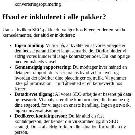
konverteringsoptimering
Hvad er inkluderet i alle pakker?
Uanset hvilken SEO-pakke du vælger hos Kreer, er der en række
kerneelementer, der altid er inkluderet:
Ingen binding:
Vi tror på, at kvaliteten af vores arbejde er
den bedste garanti for et langt samarbejde. Derfor binder vi
aldrig vores kunder til lange kontraktperioder. Du kan opsige
med en måneds varsel.
Gennemsigtig rapportering:
Du modtager hver måned en
detaljeret rapport, der viser præcis hvad vi har lavet, og
hvordan det påvirker dine placeringer og trafik. Vi gemmer
ikke på information – fuld åbenhed er en kerneværdi hos
Kreer.
Datadrevet tilgang:
Al vores SEO-arbejde er baseret på data
og research. Vi analyserer dine konkurrenter, din branche og
dine søgeord, før vi tager en eneste handling. Ingen gætværk,
ingen universalløsninger.
Dedikeret kontaktperson:
Du får altid en fast
kontaktperson, der kender din virksomhed og din SEO-
strategi. Du skal aldrig forklare din situation forfra til en ny
person.