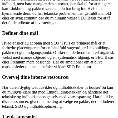
indhold, men bare mangler den autoritet, der skal til for at rangere,
kan Linkbuilding-pakken være alt, du har brug for. Hvis din
hjemmeside derimod har tekniske problemer, mangelfuldt indhold
eller en svag struktur, bør du minimum vælge SEO Basis for at få
det fulde udbytte af investeringen.
Definer dine mål
Hvad ønsker du at opnå med SEO? Hvis dit primære mål er at
forbedre placeringerne for en håndfuld søgeord, er Linkbuilding-
pakken et godt udgangspunkt. Ønsker du derimod en bred organisk
vækst med mange søgeord og en systematisk tilgang, er SEO Basis
eller Premium mere passende. Har du ambitioner om at blive
markedsleder online, anbefaler vi klart SEO Premium.
Overvej dine interne ressourcer
Har du en dygtig webudvikler og indholdsskaber in-house? Så kan
du muligvis klare dig med Linkbuilding-pakken og håndtere det
tekniske og indholdsmæssige selv med vores sparring. Har du ikke
disse ressourcer, giver det mening at vælge en pakke, der inkluderer
teknisk SEO og indholdsoptimering.
Tænk langsigtet