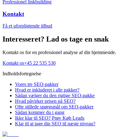
Professionel linkbuilding
Kontakt
Få et uforpligtende tilbud
Interesseret? Lad os tage en snak
Kontakt os for en professionel analyse af din hjemmeside.
Kontakt os
+45 22 535 530
Indholdsfortegnelse
Vores tre SEO-pakker
Hvad er inkluderet i alle pakker?
Sådan vælger du den rigtige SEO-pakke
Hvad påvirker prisen på SEO?
Ofte stillede spørgsmål om SEO-pakker
Sådan kommer du i gang
Ikke klar til SEO? Prøv Køb Leads
Klar til at tage din SEO til næste niveau?