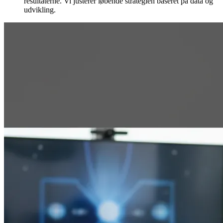
resultaterne. Vi justerer løbende strategien baseret på data og
udvikling.