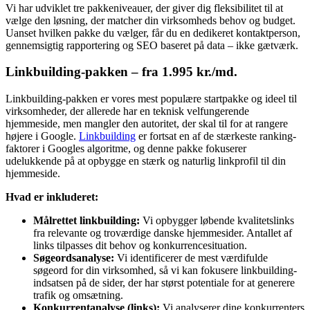
Vi har udviklet tre pakkeniveauer, der giver dig fleksibilitet til at
vælge den løsning, der matcher din virksomheds behov og budget.
Uanset hvilken pakke du vælger, får du en dedikeret kontaktperson,
gennemsigtig rapportering og SEO baseret på data – ikke gætværk.
Linkbuilding-pakken – fra 1.995 kr./md.
Linkbuilding-pakken er vores mest populære startpakke og ideel til
virksomheder, der allerede har en teknisk velfungerende
hjemmeside, men mangler den autoritet, der skal til for at rangere
højere i Google.
Linkbuilding
er fortsat en af de stærkeste ranking-
faktorer i Googles algoritme, og denne pakke fokuserer
udelukkende på at opbygge en stærk og naturlig linkprofil til din
hjemmeside.
Hvad er inkluderet:
Målrettet linkbuilding:
Vi opbygger løbende kvalitetslinks
fra relevante og troværdige danske hjemmesider. Antallet af
links tilpasses dit behov og konkurrencesituation.
Søgeordsanalyse:
Vi identificerer de mest værdifulde
søgeord for din virksomhed, så vi kan fokusere linkbuilding-
indsatsen på de sider, der har størst potentiale for at generere
trafik og omsætning.
Konkurrentanalyse (links):
Vi analyserer dine konkurrenters