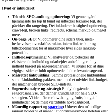
Hvad er inkluderet:
Teknisk SEO-audit og optimering:
Vi gennemgår din
hjemmeside fra top til bund og udbedrer tekniske fejl, der
påvirker din rangering. Det inkluderer hastighedsoptimering,
crawl-fejl, broken links, redirects, schema markup og meget
mere.
On-page SEO:
Vi optimerer dine siders titler, meta-
beskrivelser, overskriftsstruktur, intern linkstruktur og
billedoptimering for at maksimere hver sides ranking-
potentiale.
Indholdsoptimering:
Vi analyserer og forbedrer dit
eksisterende indhold og udarbejder anbefalinger til nyt
indhold baseret på søgeordsanalysen. Vi sørger for, at dine
vigtigste sider er fuldt optimerede til de relevante søgeord.
Målrettet linkbuilding:
Samme professionelle linkbuilding
som i Linkbuilding-pakken, men med et udvidet link-budget,
der matcher den bredere SEO-indsats.
Søgeordsanalyse og -strategi:
En dybdegående
søgeordsanalyse, der danner grundlaget for hele SEO-
strategien. Vi identificerer low-hanging fruits, long-tail
muligheder og de mest værdifulde hovedsøgeord.
Månedlig rapport og
sparring
:
Udover den månedlige
rapport holder vi et månedligt opfølgningsmøde (telefon eller