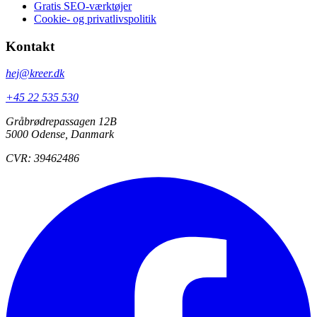
Gratis SEO-værktøjer
Cookie- og privatlivspolitik
Kontakt
hej@kreer.dk
+45 22 535 530
Gråbrødrepassagen 12B
5000 Odense, Danmark
CVR: 39462486