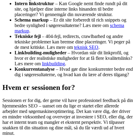
Intern linkstruktur
– Kan Google nemt finde rundt på dit
site, og hjælper dine interne links hinanden til bedre
placeringer? Vi gennemgår din nuværende struktur.
Schema markup
– Er dit site forberedt til rich snippets og
bedre synlighed i søgeresultaterne? Læs mere om
schema
markup
.
Tekniske fejl
– 404-fejl, redirects, crawlbarhed og andre
tekniske problemer kan bremse dine placeringer. Vi peger på
de mest kritiske. Læs mere om
teknisk SEO
.
Linkbuilding-muligheder
– Hvordan står dit linkprofil, og
hvor er der realistiske muligheder for at få flere kvalitetslinks?
Læs mere om
linkbuilding
.
Konkurrentanalyse
– Hvad gør dine konkurrenter bedre end
dig i søgeresultaterne, og hvad kan du lære af deres tilgang?
Hvem er sessionen for?
Sessionen er for dig, der gerne vil have professionel feedback på din
hjemmesides SEO – uanset om du lige er startet eller allerede
arbejder med søgemaskineoptimering. Det kan være dig, der driver
en mindre virksomhed og overvejer at investere i SEO, eller dig, der
har et internt team og mangler et eksternt perspektiv. Vi tilpasser
snakken til din situation og dine mål, så du får værdi ud af hvert
minut.