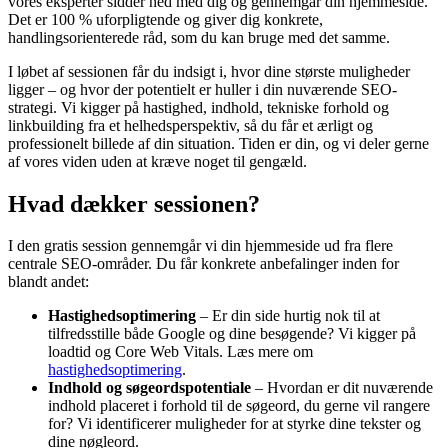
vores eksperter sidder ned med dig og gennemgår din hjemmeside.
Det er 100 % uforpligtende og giver dig konkrete,
handlingsorienterede råd, som du kan bruge med det samme.
I løbet af sessionen får du indsigt i, hvor dine største muligheder
ligger – og hvor der potentielt er huller i din nuværende SEO-
strategi. Vi kigger på hastighed, indhold, tekniske forhold og
linkbuilding fra et helhedsperspektiv, så du får et ærligt og
professionelt billede af din situation. Tiden er din, og vi deler gerne
af vores viden uden at kræve noget til gengæld.
Hvad dækker sessionen?
I den gratis session gennemgår vi din hjemmeside ud fra flere
centrale SEO-områder. Du får konkrete anbefalinger inden for
blandt andet:
Hastighedsoptimering
– Er din side hurtig nok til at
tilfredsstille både Google og dine besøgende? Vi kigger på
loadtid og Core Web Vitals. Læs mere om
hastighedsoptimering
.
Indhold og søgeordspotentiale
– Hvordan er dit nuværende
indhold placeret i forhold til de søgeord, du gerne vil rangere
for? Vi identificerer muligheder for at styrke dine tekster og
dine nøgleord.