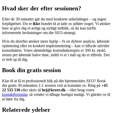
Hvad sker der efter sessionen?
Efter de 30 minutter går du med konkrete anbefalinger – og ingen
forpligtelser. Du er
ikke
bundet til at lade os udføre noget. Vi ønsker
bare at give dig et ærligt og nyttigt indblik, så du kan træffe
informerede beslutninger om din SEO-strategi.
Hvis du derefter ønsker mere hjælp – fx en dybere analyse, løbende
optimering eller en konkret implementering – kan vi tilbyde udvidet
konsultation. Vores almindelige konsultationspris er 300 kr. ekskl.
moms per løbende halve time, indtil vi er i mål og du er tilfreds. Det
er helt op til dig.
Book din gratis session
Klar til at få et professionelt blik på din hjemmesides SEO? Book
din gratis 30-minutters 1:1 session ved at kontakte os. Ring på
+45
22 535 530
eller skriv til
hej@kreer.dk
– eller brug vores
kontaktformular
, så vender vi tilbage hurtigst muligt. Vi glæder os til
at høre fra dig.
Relaterede ydelser